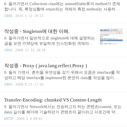
lic int getAge() { return age; } p..
0. 들어가면서 Collections class에는 unmodifiable류의 method가 존재
합니다. 즉, 특정상황에 return되는 객체의 특정 method는 사용하지
못 하도록 강제하고 싶을 때 사용합니다. 1. 준비 운동 package info.y
JAVA
2010. 1. 11. 19:13
eonwoo.edu; import java.util.ArrayList; import java.util.List; public class
WarmingUp { private static List getData() { ArrayList data = new Array
List(); data.add("pungjoo"); data.add("siyeon"); data.add("siwoo"); retur
작성중 - Singleton에 대한 이해.
n data; } public static void main(St..
0. 들어가면서 일반적으로 singleton에 대해 설명하는
글을 보면 JVM상에 유일하게 인스턴화된 객체라고
표현합니다. 그러나 이는 엄밀히 말하면 JVM상에 cla
JAVA
2009. 12. 22. 18:18
ssloader에 따른 유일하게 인스턴화된 객체가 맞는 표
현입니다. 주의 : 싱글 인스턴를 만드는 방법을 설명
하는 글이 아닙니다. 1. 경험 tomcat기준으로 1개의 pr
작성중 - Proxy ( java.lang.reflect.Proxy )
ocess(jvm)에는 기본적으로 1개의 context를 정의해
0. 들어 가면서. 흔히들 유연성을 갖기 위해서 요즘은 interface를 작
사용하나 여러개의 context를 등록해 uri path로 구분
성하고 해당 interface를 implement한 본연의 class를 작성을 많이 합
해 서비스할 수 있습니다. 이런 경우에 과연 각각 con
니다. 어쩌구 저저구 - 작성중... 1. 준비 운동 다음과 같은 Foo interfa
JAVA
2009. 8. 21. 17:10
text마다 WEB-INF/classes에 놓여 있는 singleton class
ce가 있을 경우 개발을 할 당시 초기화를 어떻게 할까? package info.y
가 jvm하에서 유일할까요? 어쩌구 저쩌구 2. 프로젝
eonwoo.edu.proxy; public interface Foo { public void setName( String n
트 만들기 ( 편의상 이클립스 사용 ) 다음과 같이 2개
ame ); public String getName(); public void setAddress( String address);
Transfer-Encoding: chunked VS Content-Length
의..
public String getAddress(); } 일반적으로 다음과 같이 Foo interface를
0. 들어가면서 Network에서는 전송하고자 하는 콘텐츠(content, 또는
상속해 class를 생..
data) 길이를 헤더에 기술하던가 콘텐츠의 끝이라고 서로간에 약속
한 데이터를 마지막에 기술하던가 이도 저도 아니면 open된 stream(s
HTTP
2009. 3. 9. 09:42
ocket 포함)을 close를 할때 전송의 끝이라고 인식하게 됩니다. 영화