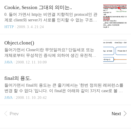
를 보면 무전기를 들어 자신이 할 말이 끝났을 때 항상 끝에 '오바(ov
er)'라고 해 자신이 할 말이 끝났음을 상대방에게 알려 줍니다. 이는
Cookie, Session 그대의 의미는..
통신 규칙입니다. 1. Content-Length Content-Length는 응답(response)
0. 들어 가면서 http는 비연결 지향적인 protocol인 관
의 header에 정의 되는 것으로 요청한 내용에 대한 실제적인 결과인
계로 client와 server가 서로를 인지할 수 없는 구조입
body의 길이가 몇 bytes인가를 의미합니다. 클라이언트(통상 브라우
니다. 이런 비연결 상태에서 client와 server간에 "너가
HTTP
2009. 3. 4. 21:24
져)는 헤더(header)에 ..
너냐"라는 것을 알수 있게 다음과 같은 방법이 생겼
습니다. parameter로 항상 들고 다니기 예) http:// local
host/view.jsp?id=pungjoo cookie를 설정해 항상 들고
Object.clone()
다니기 예) set-cookie: id=pungjoo / cookie: id=pungjo
들어가면서 Clone이란 무엇일까요? 단일세포 또는
o; 사용자 정보는 server에 저장하고 client에는 cookie
개체로부터 무성적인 증식에 의하여 생긴 유전적으
하나만 들고 다니기 예) set-cookie: JSESSIONID=GI4
로 동일한 세포군 또는 개체군을 말한다.중요합니다.
JAVA
2008. 12. 11. 10:09
DEMBYGU2DAMRQ; 설명드리려 하는 부분은 2~3번
유전적.. 뜻은 명확히 모르겠지만 어떤 형태적인 느
에 해당 하는 항목이며, 이는 ..
낌이 듭니다.. Java에서 clone(복제)이 의미하는 것은
무엇일까요? Copy Vs Clone(Shadow Copy) 이런 저런
final의 용도.
정보(객체/field)를 소유하고 있는 객체를 어느 시점
들어가면서 final의 용도는 큰 줄기에서는 '한번 정의된 레퍼런스를
에 세포 분열(clone)을 통해서 2개의 객체로 만들어
변경 할 수 없다.'입니다. 이 final은 아래와 같이 3가지 case로 볼 수
서로 다른 길을 걷게 할때 clone을 일반적으로 사용하
있습니다. class 확장(extend) 및 mehotd override를 제한 package com.p
JAVA
2008. 11. 10. 20:42
려고들 합니다. 이때 조건은 2개로 분열된 객체가 소
ungjoo.edu; final public class SomeClass { public static void main(String
유하고 있는 정보(객체)에 대한 변경을 가했을때 다
[] args) { new SomeClass(){ //-> A }; } } 위와 같이 final public( 또는
른 한 객체에게 영향을 주지 않아야 합니다. 만약 영
public final )으로 class를 선언하면 extend를 할 수 없게 됩니다. 즉,
Prev
Next
향을 받을 것이라면 애초에 복제 할 필요가 없겠지
해당 class에 대한 변경(?)을 허용하지 않습니다. 컴파일시에 'A' 라인
요. (..
에서 'cannot inherit fro..