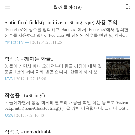
뭘까 뭘까 (19)
Static final fields(primitive or String type) 사용 주의
’Foo.class’에 상수를 정의하고 'Bar.class’에서 ‘Foo.class’에서 정의한
상수를 사용하고 있다. ‘Foo.class’에 정의된 상수를 변경 및 컴파일
했을 때 'B.class’는 재컴파일하지 않고 ‘Foo.class’에서 변경한 상수에
카테고리 없음
2012. 4. 23. 11:25
대한 영향을 받아야 한다. 1. 들어 가며.. 변하지 않는 값을 '상수(cons
tant)'라고 합니다. 말 그대로 변할 수 없는 값입니다. 예를 들어 long t
ype의 값인 100L이라는 상수를 선언하고자 한다면 통상 다음과 같이
작성중 - 깨지는 한글..
선언 합니다. final static public long = 100L; 그리고 통상적으로 상수
0. 들어 가면서 꽤나 오래전부터 한글 깨짐에 대한 질
들은 집합체인 상수 class에 모아둡니다. 이렇게 하는 이유는 크게 두
문을 1년에 서너 차례 받곤 합니다. 한글이 깨져 보이
가지 사유가 있습니다. 1. 여기 저기 흩어져 있을 경..
는데 영향을 주는 요인으로는 'font'와 언어적인 'enco
JAVA
2012. 1. 27. 15:20
ding type' 또는 'protocol'에 대한 이해 부족에서 비롯
합니다. web page의 경우 x. code에 기술된 한글은 깨
지지 않는 것 같으나 database에서 얻은 값은 깨지는
작성중 - toString()
것 같다. x. code에 기술된 한글과 database에서 얻어
0. 들어가면서 통상 객체의 필드의 내용을 확인 하는 용도로 System.
값은 잘 보이나 사용자가 입력한 값은 깨지는 것 같
out.println( someClass.toString() ); 을 많이 이용합니다. 그러나 toStrin
다. x. code에 기술된 한글은 깨지고 datatbase에 얻은
g을 Override를 하지 않으면 'className@hashcode' 값이됩니다. 1. 준
JAVA
2010. 7. 9. 16:46
값은 깨지지 않는다 x. 등등... 1. 준비운동 우리는 한
비 운동 package info.yeonwoo.edu; public class User { private Stringna
국 사람이고 한국어를 모국어 사용합니다. 해서 주변
me; private intage; private Stringaddress; public String getName() { retur
에 있는 분들과 대화를 할때 '자 이제 부터 내가 하는
n name; } public void setName( String name ) { this.name = name; } pub
작성중 - unmodifiable
말..